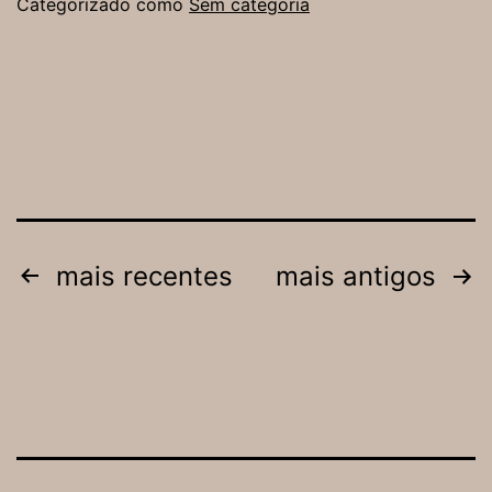
Categorizado como
Sem categoria
a
atuarem
contra
assédios
Paginação
mais recentes
mais antigos
de
posts