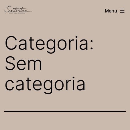
Pular
Menu
para
o
conteúdo
Categoria:
Sem
categoria