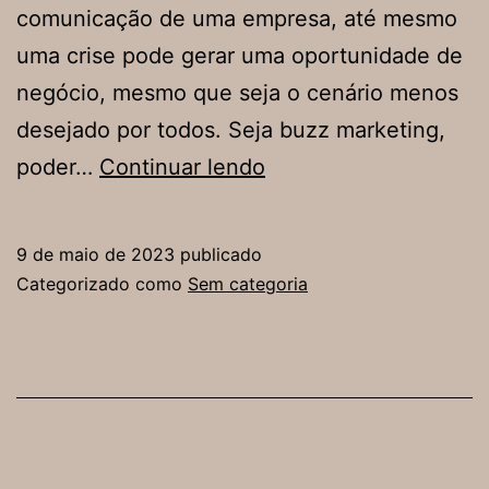
comunicação de uma empresa, até mesmo
uma crise pode gerar uma oportunidade de
negócio, mesmo que seja o cenário menos
desejado por todos. Seja buzz marketing,
Polêmica
poder…
Continuar lendo
e
buzz
9 de maio de 2023
publicado
marketing:
Categorizado como
Sem categoria
crise
pode
ser
oportunidade
para