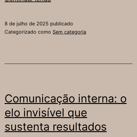
e
escuta
8 de julho de 2025
publicado
ativa:
Categorizado como
Sem categoria
habilidades
essenciais
para
o
futuro
do
Comunicação interna: o
trabalho
elo invisível que
sustenta resultados