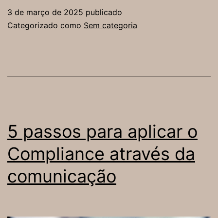
estratégi
3 de março de 2025
publicado
de
Categorizado como
Sem categoria
diversida
o
impacto
das
mudança
de
5 passos para aplicar o
mercado
Compliance através da
nas
comunicação
grandes
corporaç