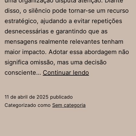
uma organização disputa atenção. Diante
disso, o silêncio pode tornar-se um recurso
estratégico, ajudando a evitar repetições
desnecessárias e garantindo que as
mensagens realmente relevantes tenham
maior impacto. Adotar essa abordagem não
significa omissão, mas uma decisão
O
consciente…
Continuar lendo
valor
do
11 de abril de 2025
publicado
silêncio
Categorizado como
Sem categoria
na
comunicação
corporativa