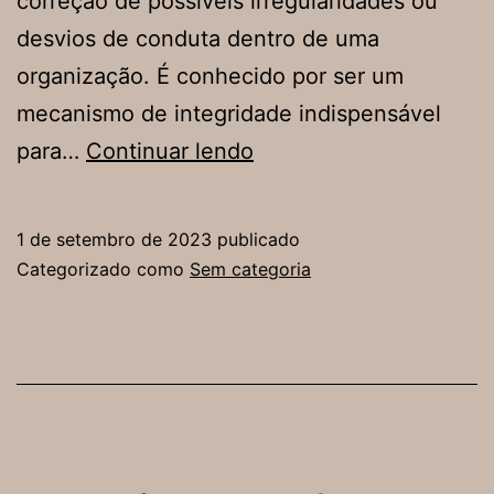
correção de possíveis irregularidades ou
desvios de conduta dentro de uma
organização. É conhecido por ser um
mecanismo de integridade indispensável
5
para…
Continuar lendo
passos
para
1 de setembro de 2023
publicado
aplicar
Categorizado como
Sem categoria
o
Compliance
através
da
comunicação