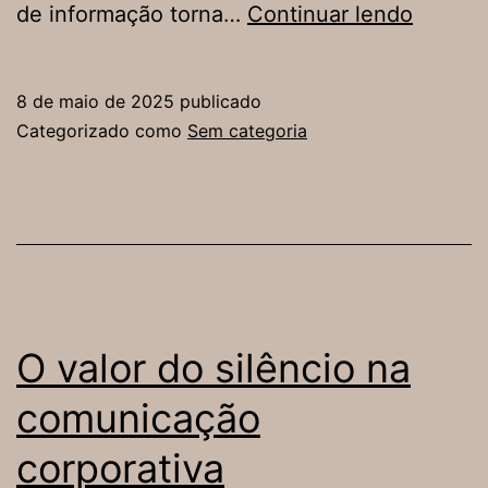
Nostalg
de informação torna…
Continuar lendo
como
estraté
8 de maio de 2025
publicado
quand
Categorizado como
Sem categoria
o
passad
impuls
o
presen
das
O valor do silêncio na
marcas
comunicação
corporativa