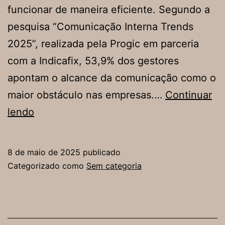
funcionar de maneira eficiente. Segundo a
pesquisa “Comunicação Interna Trends
2025”, realizada pela Progic em parceria
com a Indicafix, 53,9% dos gestores
apontam o alcance da comunicação como o
maior obstáculo nas empresas.…
Continuar
Comunicação
lendo
interna:
o
8 de maio de 2025
publicado
elo
Categorizado como
Sem categoria
invisível
que
sustenta